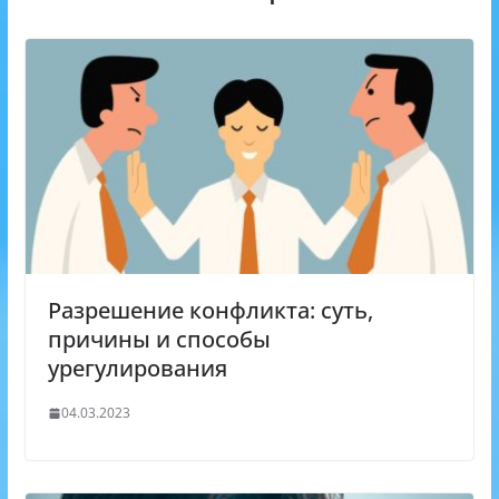
s
n
i
k
i
Разрешение конфликта: суть,
причины и способы
урегулирования
04.03.2023