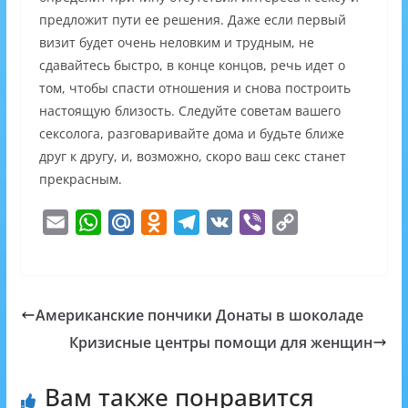
предложит пути ее решения. Даже если первый
визит будет очень неловким и трудным, не
сдавайтесь быстро, в конце концов, речь идет о
том, чтобы спасти отношения и снова построить
настоящую близость. Следуйте советам вашего
сексолога, разговаривайте дома и будьте ближе
друг к другу, и, возможно, скоро ваш секс станет
прекрасным.
E
W
M
O
T
V
V
C
m
h
a
d
e
K
i
o
a
a
i
n
l
b
p
i
t
l
o
e
e
y
Американские пончики Донаты в шоколаде
l
s
.
k
g
r
L
Кризисные центры помощи для женщин
A
R
l
r
i
p
u
a
a
n
Вам также понравится
p
s
m
k