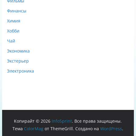
Фильмы
Финансы
Химия
Хобби
Чай
Экономика
Экстерьер
Электроника
Копирайт © 2026
InfoSprint
. Все права защищены.
Тема
ColorMag
от ThemeGrill. Создано на
WordPress
.