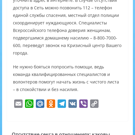
уточнить адрес в интернете. В случае отсутствия
доступа в Сеть можно позвонить 112 – телефон
единой службы спасения, местный отдел полиции
скоординирует нуждающуюся. Специалисты
Всероссийского телефона доверия женщинам,
подвергшимся домашнему насилию – 8-800-7000-
600, переведут звонок на Кризисный центр Вашего
города.
Не нужно бояться попросить помощи, ведь
команда квалифицированных специалистов и
волонтеров помогут начать жизнь с чистого листа
– в спокойствии и без насилия.
E
W
M
O
T
V
V
C
m
h
a
d
e
K
i
o
a
a
i
n
l
b
p
i
t
l
o
e
e
y
Отсутствие секса в отношениях: каковы