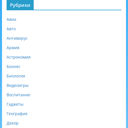
з
Рубрики
а
т
Авиа
е
л
Авто
ь
Антивирус
н
о
Армия
)
Астрономия
Бизнес
Биология
Видеоигры
Воспитание
Гаджеты
География
Декор