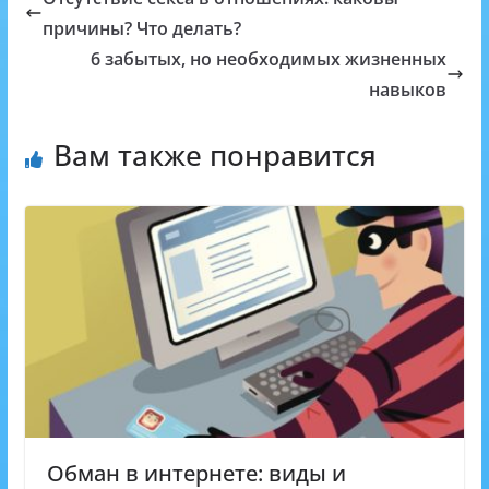
l
s
.
k
g
r
L
причины? Что делать?
A
R
l
r
i
6 забытых, но необходимых жизненных
p
u
a
a
n
навыков
p
s
m
k
s
Вам также понравится
n
i
k
i
Обман в интернете: виды и