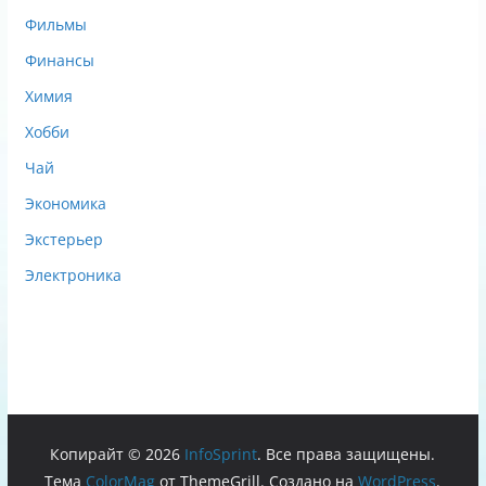
Фильмы
Финансы
Химия
Хобби
Чай
Экономика
Экстерьер
Электроника
Копирайт © 2026
InfoSprint
. Все права защищены.
Тема
ColorMag
от ThemeGrill. Создано на
WordPress
.