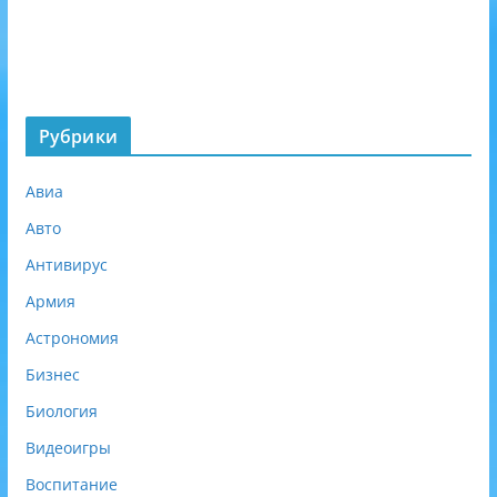
н
е
о
б
я
з
Рубрики
а
т
Авиа
е
л
Авто
ь
Антивирус
н
о
Армия
)
Астрономия
Бизнес
Биология
Видеоигры
Воспитание