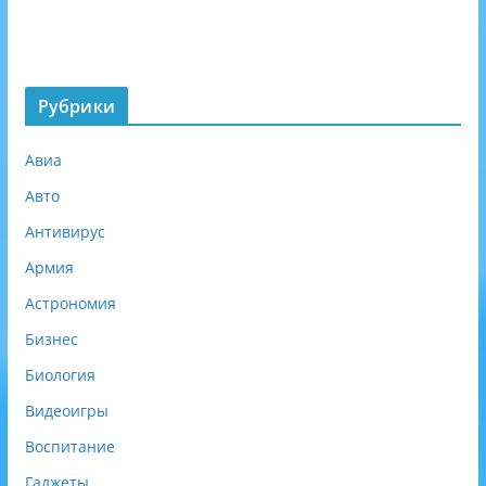
о
б
я
з
Рубрики
а
т
Авиа
е
л
Авто
ь
Антивирус
н
о
Армия
)
Астрономия
Бизнес
Биология
Видеоигры
Воспитание
Гаджеты