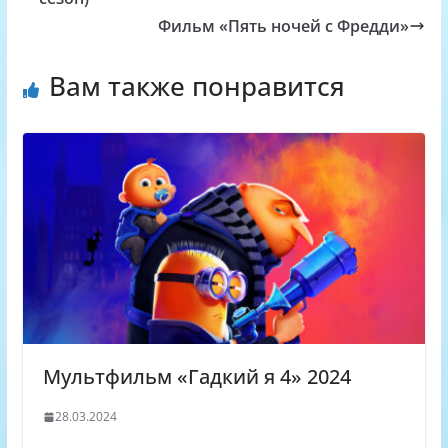
A
R
l
r
i
Фильм «Пять ночей с Фредди»
p
u
a
a
n
p
s
m
k
Вам также понравится
s
n
i
k
i
Мультфильм «Гадкий я 4» 2024
28.03.2024