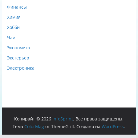
Финансы
Химия
Хобби
Чай
Экономика
Экстерьер
Электроника
Копирайт © 2026
InfoSprint
. Все права защищены.
Тема
ColorMag
от ThemeGrill. Создано на
WordPress
.