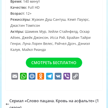
Время:
140 минут
Качество:
Full HD
Возраст:
12+
Режиссёры:
Жуакин Душ Сантуш, Кемп Пауэрс,
Джастин Томпсон
Актёры:
Шамеик Мур, Хейли Стайнфелд, Оскар
Айзек, Джейк Джонсон, Исса Рэй, Брайан Тайри
Генри, Луна Лорен Велес, Рэйчел Дрэч, Дэниэл
Калуя, Майкл Рианда
СМОТРЕТЬ БЕСПЛАТНО
E
W
M
O
T
V
V
C
m
h
a
d
e
K
i
o
a
a
i
n
l
b
p
i
t
l
o
e
e
y
Сериал «Слово пацана. Кровь на асфальте» (1
l
s
.
k
g
r
L
сезон)