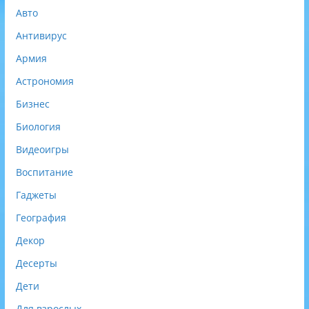
л
Авто
ь
Антивирус
н
о
Армия
)
Астрономия
Бизнес
Биология
Видеоигры
Воспитание
Гаджеты
География
Декор
Десерты
Дети
Для взрослых