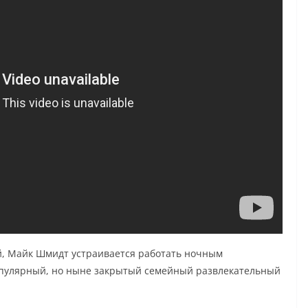
й, Майк Шмидт устраивается работать ночным
популярный, но ныне закрытый семейный развлекательный