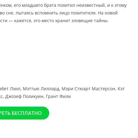
ёнком, его младшего брата похитил неизвестный, и к этому
во сне, пытаясь вспомнить лицо похитителя. На новой
сти — кажется, это место хранит зловещие тайны.
абет Лэил, Мэттью Лиллард, Мэри Стюарт Мастерсон, Кэт
кс, Джозеф Поликуин, Грант Фили
РЕТЬ БЕСПЛАТНО