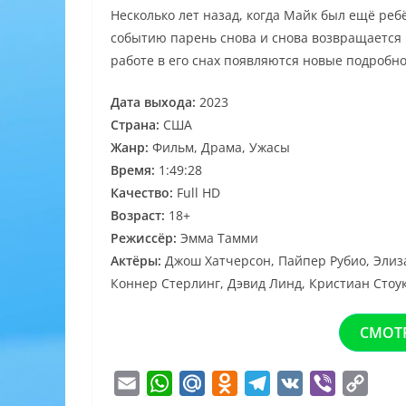
Несколько лет назад, когда Майк был ещё реб
событию парень снова и снова возвращается 
работе в его снах появляются новые подробно
Дата выхода:
2023
Страна:
США
Жанр:
Фильм, Драма, Ужасы
Время:
1:49:28
Качество:
Full HD
Возраст:
18+
Режиссёр:
Эмма Тамми
Актёры:
Джош Хатчерсон, Пайпер Рубио, Элиз
Коннер Стерлинг, Дэвид Линд, Кристиан Стоу
СМОТ
E
W
M
O
T
V
V
C