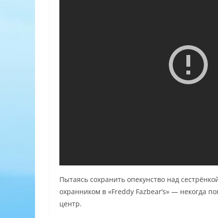
Пытаясь сохранить опекунство над сестрёнко
охранником в «Freddy Fazbear’s» — некогда 
центр.