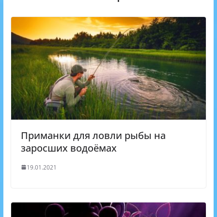
p
s
m
k
s
n
i
k
i
Приманки для ловли рыбы на
заросших водоёмах
19.01.2021