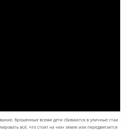
ивание, брошенные всеми дети сбиваются в уличные стаи
лировать всё, что стоит на «их» земле или передвигается