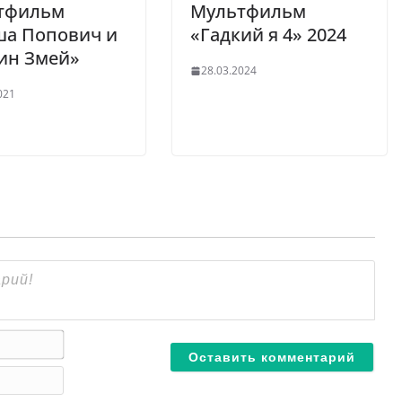
тфильм
Мультфильм
ша Попович и
«Гадкий я 4» 2024
ин Змей»
28.03.2024
021
И
м
E
я
-
*