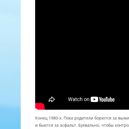
Конец 1980-х. Пока родители борются за выж
и бьются за асфальт. Буквально, чтобы контро