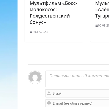
Мультфильм «Босс-
Муль
молокосос:
«Алё
Рождественский
Тугар
бонус»
06.08.2
25.12.2023