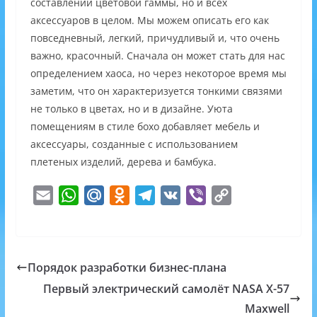
составлении цветовой гаммы, но и всех
аксессуаров в целом. Мы можем описать его как
повседневный, легкий, причудливый и, что очень
важно, красочный. Сначала он может стать для нас
определением хаоса, но через некоторое время мы
заметим, что он характеризуется тонкими связями
не только в цветах, но и в дизайне. Уюта
помещениям в стиле бохо добавляет мебель и
аксессуары, созданные с использованием
плетеных изделий, дерева и бамбука.
E
W
M
O
T
V
V
C
m
h
a
d
e
K
i
o
a
a
i
n
l
b
p
i
t
l
o
e
e
y
Порядок разработки бизнес-плана
l
s
.
k
g
r
L
Первый электрический самолёт NASA X-57
A
R
l
r
i
Maxwell
p
u
a
a
n