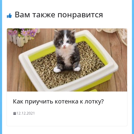
p
s
m
k
Вам также понравится
s
n
i
k
i
Как приучить котенка к лотку?
12.12.2021