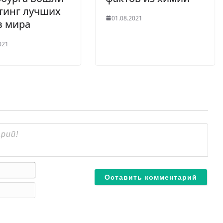
тинг лучших
01.08.2021
в мира
021
И
м
E
я
-
*
m
a