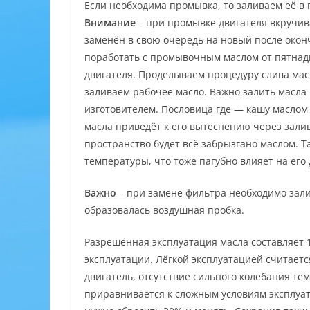
Если необходима промывка, то заливаем её в 
Внимание
– при промывке двигателя вкручив
заменён в свою очередь на новый после око
поработать с промывочным маслом от пятнадц
двигателя. Проделываем процедуру слива ма
заливаем рабочее масло. Важно залить масла
изготовителем. Пословица где — кашу маслом
масла приведёт к его вытеснению через залив
пространство будет всё забрызгано маслом. Т
температуры, что тоже пагубно влияет на его 
Важно
– при замене фильтра необходимо залит
образовалась воздушная пробка.
Разрешённая эксплуатация масла составляет 1
эксплуатации. Лёгкой эксплуатацией считаетс
двигатель, отсутствие сильного колебания те
приравнивается к сложным условиям эксплуат