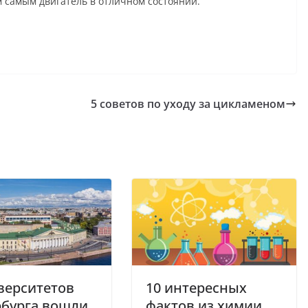
м самым двигатель в отличном состоянии.
5 советов по уходу за цикламеном
верситетов
10 интересных
рбурга вошли
фактов из химии