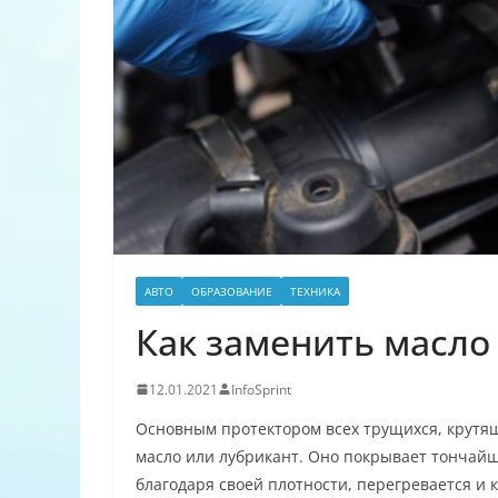
АВТО
ОБРАЗОВАНИЕ
ТЕХНИКА
Как заменить масло 
12.01.2021
InfoSprint
Основным протектором всех трущихся, крутя
масло или лубрикант. Оно покрывает тончайш
благодаря своей плотности, перегревается и 