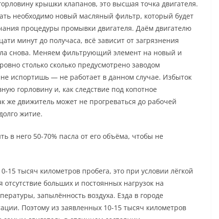
горловину крышки клапанов, это высшая точка двигателя.
ать необходимо новый масляный фильтр, который будет
нчания процедуры промывки двигателя. Даём двигателю
ати минут до получаса, всё зависит от загрязнения
сла снова. Меняем фильтрующий элемент на новый и
 ровно столько сколько предусмотрено заводом
 не испортишь — не работает в данном случае. Избыток
ную горловину и, как следствие под копотное
ак же движитель может не прогреваться до рабочей
долго житие.
ь в него 50-70% пасла от его объёма, чтобы не
0-15 тысяч километров пробега, это при условии лёгкой
я отсутствие больших и постоянных нагрузок на
мпературы, запылённость воздуха. Езда в городе
ации. Поэтому из заявленных 10-15 тысяч километров