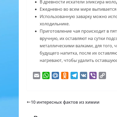
В древности искатели эликсира мол
Ежедневно во всем мире выпивается
Использованную заварку можно испол
холодильнике.
Приготовление чая происходит в пят
вручную, их оставляют на сутки под
металлическими валками, для того, 
будущего напитка, после их оставляю
нагревают, чтобы удалить оставшуюс
E
W
M
O
T
V
V
C
m
h
a
d
e
K
i
o
a
a
i
n
l
b
p
i
t
l
o
e
e
y
10 интересных фактов из химии
l
s
.
k
g
r
L
A
R
l
r
i