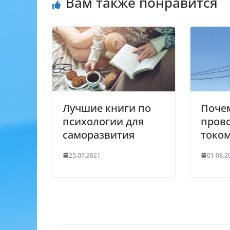
Вам также понравится
p
u
a
a
n
p
s
m
k
s
n
i
k
i
Лучшие книги по
Почем
психологии для
прово
саморазвития
токо
25.07.2021
01.08.2