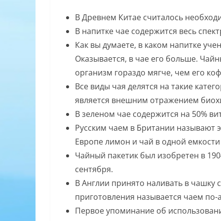
В Древнем Китае считалось необход
В напитке чае содержится весь спект
Как вы думаете, в каком напитке уч
Оказывается, в чае его больше. Чайн
организм гораздо мягче, чем его ко
Все виды чая делятся на такие катег
является внешним отражением биохи
В зеленом чае содержится на 50% ви
Русским чаем в Британии называют э
Европе лимон и чай в одной емкости
Чайный пакетик был изобретен в 1904
сентября.
В Англии принято наливать в чашку с
приготовления называется чаем по-а
Первое упоминание об использовании