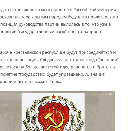
арода, составляющего меньшинство в Российской империи
 навязан всем остальным народам будущего пролетарского
 позиция руководства партии вылилась в то, что уже в
 понятие “государственный язык” просто-напросто
рабоче-крестьянской республике будут присоединяться и
ическая революция. Следовательно, пропаганда “величия”
разиться на большевистской идее равенства и братства.
понятие “государство” будет упразднено. А, значит,
риори и быть не может. Точка.