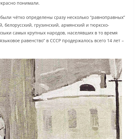
екрасно понимали.
а были чётко определены сразу несколько “равноправных”
й, белорусский, грузинский, армянский и тюркско-
языки самых крупных народов, населявших в то время
языковое равенство” в СССР продержалось всего 14 лет –