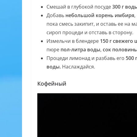
Смешай в глубокой посуде
300 г вод
Добавь
небольшой корень имбиря
,
пока смесь закипит, и оставь ее на
сироп процеди и отставь в сторону.
Измельчи в блендере
150 г свежего
пюре
пол-литра воды
,
сок половин
Процеди лимонад и разбавь его
500 
воды.
Наслаждайся.
Кофейный