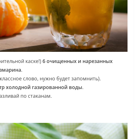
оительной каске!)
6 очищенных и нарезанных
озмарина
.
лассное слово, нужно будет запомнить).
тр холодной газированной воды
.
азливай по стаканам.