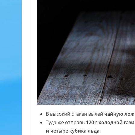
В высокий стакан вылей
чайную ложк
Туда же отправь
120 г холодной газ
и четыре кубика льда.