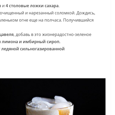
ы
и
4 столовые ложки сахара
.
 очищенный и нарезанный соломкой. Дождись,
 маленьком огне еще на полчаса. Получившийся
 щавеля
, добавь в это жизнерадостно-зеленое
ы лимона и имбирный сироп.
г ледяной сильногазированной