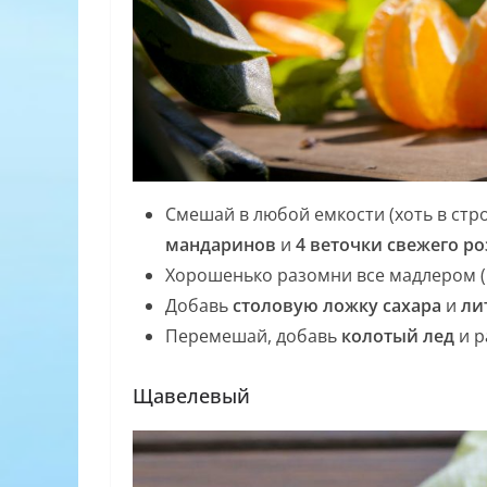
Смешай в любой емкости (хоть в стр
мандаринов
и
4 веточки свежего р
Хорошенько разомни все мадлером (к
Добавь
столовую ложку сахара
и
ли
Перемешай, добавь
колотый лед
и р
Щавелевый