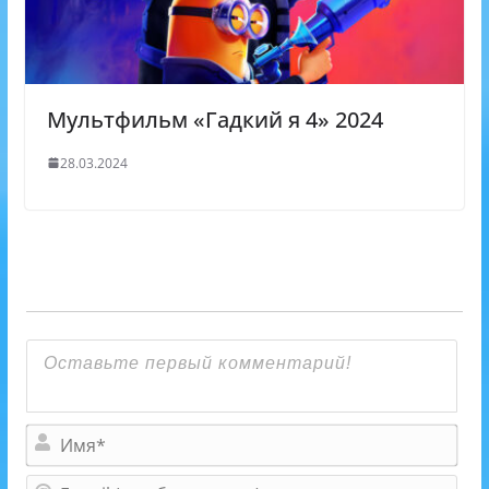
Мультфильм «Гадкий я 4» 2024
28.03.2024
И
м
я
E