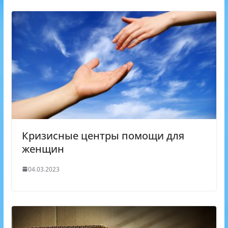
n
i
k
i
Кризисные центры помощи для
женщин
04.03.2023