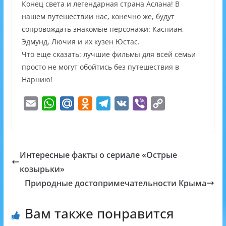
Конец света и легендарная страна Аслана! В
нашем путешествии нас, конечно же, будут
сопровождать знакомые персонажи: Каспиан,
Эдмунд, Лючия и их кузен Юстас.
Что еще сказать: лучшие фильмы для всей семьи
просто не могут обойтись без путешествия в
Нарнию!
E
W
M
O
T
V
V
C
m
h
a
d
e
K
i
o
a
a
i
n
l
b
p
i
t
l
o
e
e
y
Интересные факты о сериале «Острые
l
s
.
k
g
r
L
козырьки»
A
R
l
r
i
Природные достопримечательности Крыма
p
u
a
a
n
p
s
m
k
Вам также понравится
s